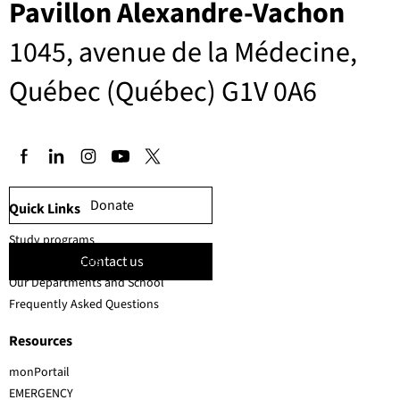
Pavillon Alexandre-Vachon
1045, avenue de la Médecine,
Québec (Québec) G1V 0A6
Donate
Quick Links
Study programs
Contact us
Faculty members
Our Departments and School
Frequently Asked Questions
Resources
monPortail
EMERGENCY